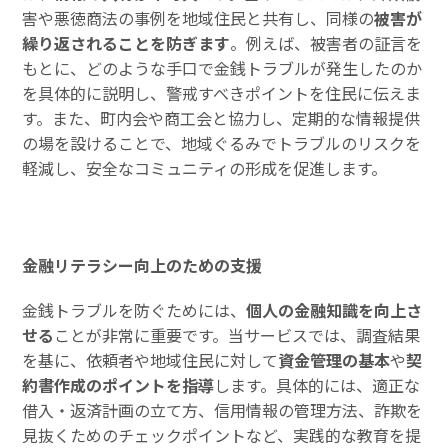
害や悪徳商法の事例を地域住民と共有し、同様の
被害が
繰り返されることを防ぎます
。例えば、被害者の証言を
もとに、どのような手口で金銭トラブルが発生したのか
を具体的に説明し、警戒すべきポイントを住民に伝えま
す。また、町内会や商工会と協力し、定期的な情報提供
の場を設けることで、地域ぐるみでトラブルのリスクを
軽減し、安全なコミュニティの形成を促進します。
金融リテラシー向上のための支援
金銭トラブルを防ぐためには、
個人の金融知識を向上さ
せる
ことが非常に重要です。当サービスでは、調査結果
を基に、依頼者や地域住民に対して
資金管理の基本
や
契
約書作成のポイントを指導
します。具体的には、適正な
借入・返済計画の立て方、信用情報の管理方法、詐欺を
見抜くためのチェックポイントなど、実践的な教育を提