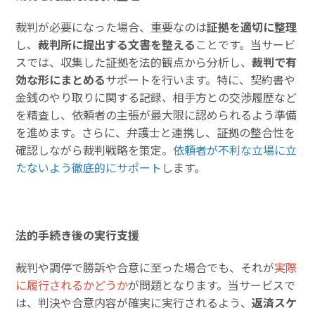
裁判が必要になった場合、重要なのは
証拠を適切に整理
し、
裁判所に提出する文書を整える
ことです。当サービ
スでは、収集した証拠を法的観点から分析し、
裁判で有
効な形にまとめる
サポートを行います。特に、契約書や
金銭のやり取りに関する記録、相手方との交渉履歴など
を精査し、依頼者の主張が最大限に認められるよう準備
を進めます。さらに、弁護士と連携し、証拠の整合性を
確認しながら裁判戦略を策定。
依頼者が不利な立場に立
たないよう徹底的にサポート
します。
法的手続き後の実行支援
裁判や調停で勝訴や合意に至った場合でも、それが
実際
に履行されるかどうか
が問題となります。当サービスで
は、判決や合意内容が確実に実行されるよう、
返済スケ