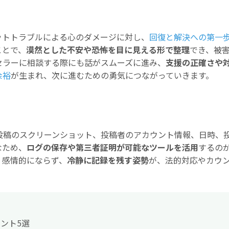
ットトラブルによる心のダメージに対し、
回復と解決への第一
ことで、
漠然とした不安や恐怖を目に見える形で整理
でき、被
セラーに相談する際にも話がスムーズに進み、
支援の正確さや
余裕
が生まれ、次に進むための勇気につながっていきます。
投稿のスクリーンショット、投稿者のアカウント情報、日時、
なため、
ログの保存や第三者証明が可能なツールを活用
するの
。感情的にならず、
冷静に記録を残す姿勢
が、法的対応やカウ
ント5選