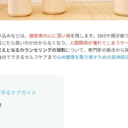
き込みなどは、
被害者の心に深い傷
を残します。SNSや掲示板
信じたら良いのか分からなくなり、
人間関係が壊れてしまうケ
支えとなるカウンセリングの役割
について、専門家の視点から
分でできるセルフケアまで――
心の健康を取り戻すための具体的
を守るケアガイド
景