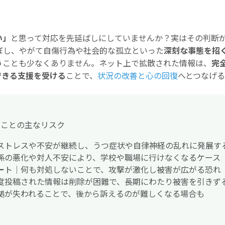
い」
と思って対応を先延ばしにしていませんか？実はその判断
ぼし、やがて自傷行為や社会的な孤立といった
深刻な事態を招
うことも少なくありません。ネット上で拡散された情報は、
完
できる支援を受ける
ことで、
状況の改善と心の回復
へとつなげ
ることの主なリスク
ストレスや不安が継続し、うつ症状や自律神経の乱れに発展す
係の悪化や対人不安により、学校や職場に行けなくなるケース
ー
ト｜何も対処しないことで、攻撃が激化し被害が広がる恐れ
度投稿された情報は削除が困難で、長期にわたり被害を引きず
拠が失われることで、後から訴えるのが難しくなる場合も