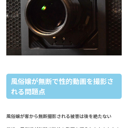
風俗嬢が無断で性的動画を撮影さ
れる問題点
風俗嬢が客から無断撮影される被害は後を絶たない