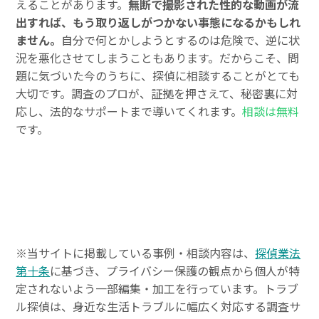
えることがあります。
無断で撮影された性的な動画が流
出すれば、もう取り返しがつかない事態になるかもしれ
ません。
自分で何とかしようとするのは危険で、逆に状
況を悪化させてしまうこともあります。だからこそ、問
題に気づいた今のうちに、探偵に相談することがとても
大切です。調査のプロが、証拠を押さえて、秘密裏に対
応し、法的なサポートまで導いてくれます。
相談は無料
です。
※当サイトに掲載している事例・相談内容は、
探偵業法
第十条
に基づき、プライバシー保護の観点から個人が特
定されないよう一部編集・加工を行っています。トラブ
ル探偵は、身近な生活トラブルに幅広く対応する調査サ