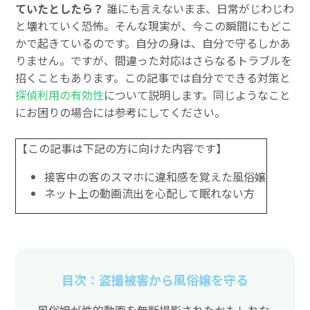
ていたとしたら？
誰にも言えないまま、日常がじわじわ
と壊れていく恐怖。そんな現実が、今この瞬間にもどこ
かで起きているのです。自分の身は、自分で守るしかあ
りません。ですが、間違った対応はさらなるトラブルを
招くこともあります。この記事では自分でできる対策と
探偵利用の有効性
について説明します。同じようなこと
にお困りの場合には参考にしてください。
【この記事は下記の方に向けた内容です】
接客中の客のスマホに違和感を覚えた風俗嬢
ネット上の動画流出を心配して眠れない方
目次：盗撮被害から風俗嬢を守る
風俗嬢が性的動画を無断撮影されたかもしれな