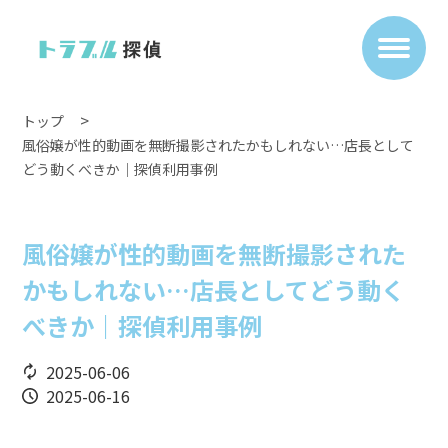
トップ
風俗嬢が性的動画を無断撮影されたかもしれない…店長として
どう動くべきか｜探偵利用事例
風俗嬢が性的動画を無断撮影された
かもしれない…店長としてどう動く
べきか｜探偵利用事例
2025-06-06
2025-06-16