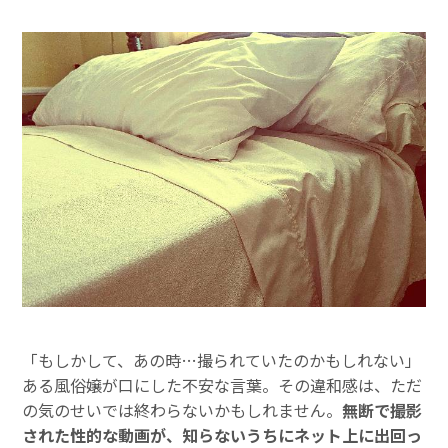
「もしかして、あの時…撮られていたのかもしれない」
ある風俗嬢が口にした不安な言葉。その違和感は、ただ
の気のせいでは終わらないかもしれません。
無断で撮影
された性的な動画が、知らないうちにネット上に出回っ