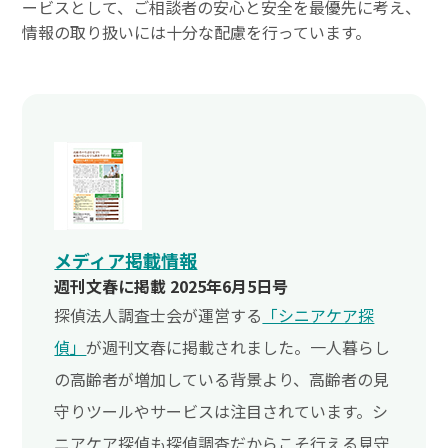
ービスとして、ご相談者の安心と安全を最優先に考え、
情報の取り扱いには十分な配慮を行っています。
メディア掲載情報
週刊文春に掲載 2025年6月5日号
探偵法人調査士会が運営する
「シニアケア探
偵」
が週刊文春に掲載されました。一人暮らし
の高齢者が増加している背景より、高齢者の見
守りツールやサービスは注目されています。シ
ニアケア探偵も探偵調査だからこそ行える見守