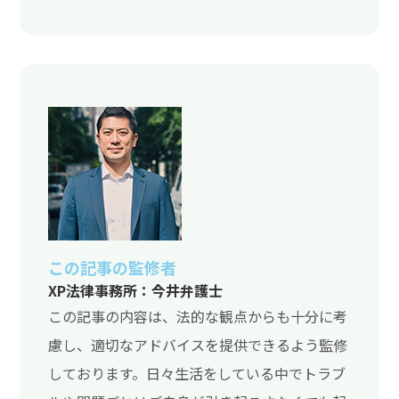
この記事の監修者
XP法律事務所：今井弁護士
この記事の内容は、法的な観点からも十分に考
慮し、適切なアドバイスを提供できるよう監修
しております。日々生活をしている中でトラブ