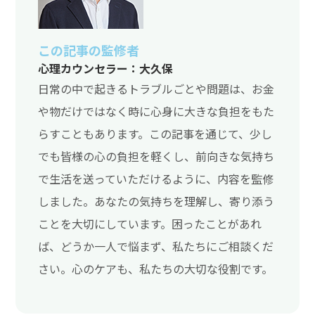
この記事の監修者
心理カウンセラー：大久保
日常の中で起きるトラブルごとや問題は、お金
や物だけではなく時に心身に大きな負担をもた
らすこともあります。この記事を通じて、少し
でも皆様の心の負担を軽くし、前向きな気持ち
で生活を送っていただけるように、内容を監修
しました。あなたの気持ちを理解し、寄り添う
ことを大切にしています。困ったことがあれ
ば、どうか一人で悩まず、私たちにご相談くだ
さい。心のケアも、私たちの大切な役割です。