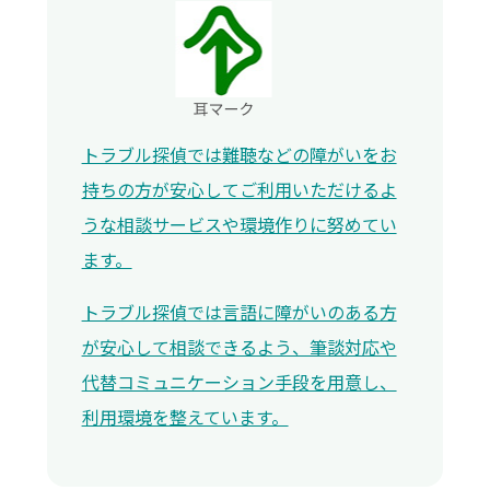
トラブル探偵では難聴などの障がいをお
持ちの方が安心してご利用いただけるよ
うな相談サービスや環境作りに努めてい
ます。
トラブル探偵では言語に障がいのある方
が安心して相談できるよう、筆談対応や
代替コミュニケーション手段を用意し、
利用環境を整えています。