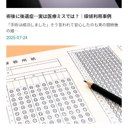
術後に後遺症…実は医療ミスでは？｜探偵利用事例
「手術は成功しました」そう言われて安心したのも束の間――術後
の娘‥
2025-07-24