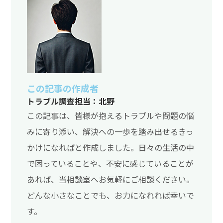
この記事の作成者
トラブル調査担当：北野
この記事は、皆様が抱えるトラブルや問題の悩
みに寄り添い、解決への一歩を踏み出せるきっ
かけになればと作成しました。日々の生活の中
で困っていることや、不安に感じていることが
あれば、当相談室へお気軽にご相談ください。
どんな小さなことでも、お力になれれば幸いで
す。