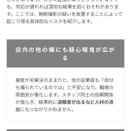
も、対応が遅れれば深刻な結果を招くおそれがありま
す。ここでは、無断撮影の疑いを放置することによって
起こり得る具体的なリスクを紹介します。
店内の他の嬢にも疑心暗鬼が広が
る
被害が未解決のままだと、他の従業員も「自分
も撮られているのでは」と不安になり、職場の
雰囲気が悪化します。スタッフ同士の信頼関係
が揺らぎ、結果的に
退職者が出るなど人材の流
出
にもつながりかねません。